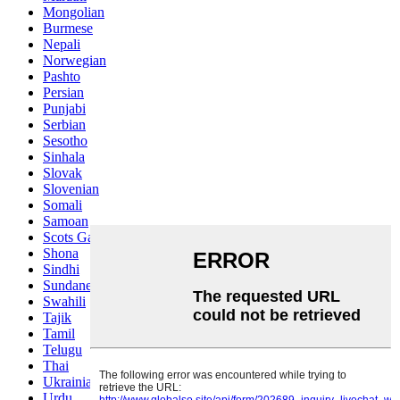
Mongolian
Burmese
Nepali
Norwegian
Pashto
Persian
Punjabi
Serbian
Sesotho
Sinhala
Slovak
Slovenian
Somali
Samoan
Scots Gaelic
Shona
Sindhi
Sundanese
Swahili
Tajik
Tamil
Telugu
Thai
Ukrainian
Urdu