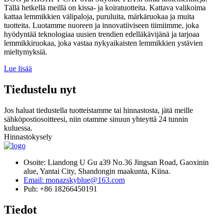
Tällä hetkellä meillä on kissa- ja koiratuotteita. Kattava valikoima
kattaa lemmikkien välipaloja, puruluita, märkäruokaa ja muita
tuotteita. Luotamme nuoreen ja innovatiiviseen tiimiimme, joka
hyödyntää teknologiaa uusien trendien edelläkävijänä ja tarjoaa
lemmikkiruokaa, joka vastaa nykyaikaisten lemmikkien ystävien
mieltymyksiä.
Lue lisää
Tiedustelu nyt
Jos haluat tiedustella tuotteistamme tai hinnastosta, jätä meille
sähköpostiosoitteesi, niin otamme sinuun yhteyttä 24 tunnin
kuluessa.
Hinnastokysely
Osoite: Liandong U Gu a39 No.36 Jingsan Road, Gaoxinin
alue, Yantai City, Shandongin maakunta, Kiina.
Email: monazskyblue@163.com
Puh: +86 18266450191
Tiedot