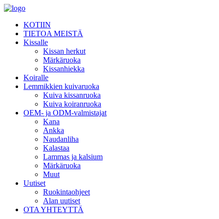
KOTIIN
TIETOA MEISTÄ
Kissalle
Kissan herkut
Märkäruoka
Kissanhiekka
Koiralle
Lemmikkien kuivaruoka
Kuiva kissanruoka
Kuiva koiranruoka
OEM- ja ODM-valmistajat
Kana
Ankka
Naudanliha
Kalastaa
Lammas ja kalsium
Märkäruoka
Muut
Uutiset
Ruokintaohjeet
Alan uutiset
OTA YHTEYTTÄ