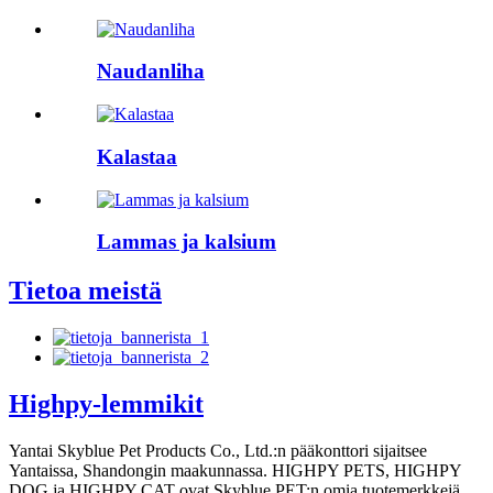
Naudanliha
Kalastaa
Lammas ja kalsium
Tietoa meistä
Highpy-lemmikit
Yantai Skyblue Pet Products Co., Ltd.:n pääkonttori sijaitsee
Yantaissa, Shandongin maakunnassa. HIGHPY PETS, HIGHPY
DOG ja HIGHPY CAT ovat Skyblue PET:n omia tuotemerkkejä.