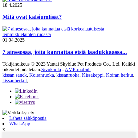
18.4.2025
Mitä ovat kalsiumlisät?
01.04.2025
7 ainesosaa, joita kannattaa etsiä laadukkaassa...
Tekijänoikeus © 2023 Yantai Skyblue Pet Products Co., Ltd. Kaikki
oikeudet pidätetään.
Sivukartta
-
AMP-mobiili
kissan sanck
,
Koiranruoka
,
kissanruoka
,
Kissakeppi
,
Koiran herkut
,
kissanherkut
,
Lähetä sähköpostia
WhatsApp
x